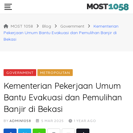
Skip
to
content
MOST 1058
Blog
Government
Kementerian
Pekerjaan Umum Bantu Evakuasi dan Pemulihan Banjir di
Bekasi
GOVERNMENT
METROPOLITAN
Kementerian Pekerjaan Umum
Bantu Evakuasi dan Pemulihan
Banjir di Bekasi
BY
ADMIN1058
5 MAR 2025
1 YEAR AGO