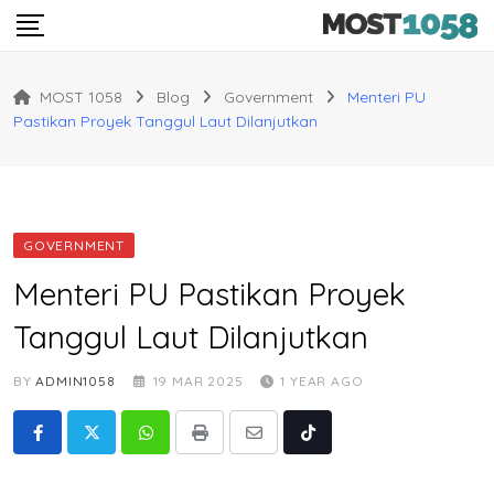
Skip
to
content
MOST 1058
Blog
Government
Menteri PU
Pastikan Proyek Tanggul Laut Dilanjutkan
GOVERNMENT
Menteri PU Pastikan Proyek
Tanggul Laut Dilanjutkan
BY
ADMIN1058
19 MAR 2025
1 YEAR AGO
Whatsapp
Print
Share
Tiktok
via
Email