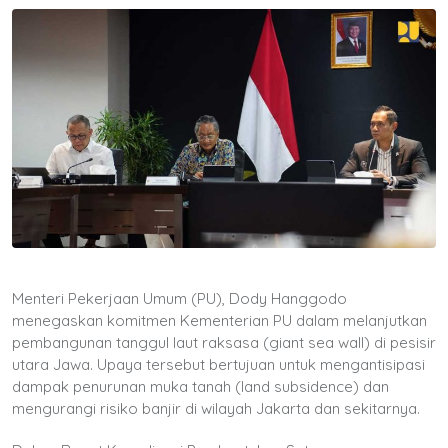
Menteri Pekerjaan Umum (PU), Dody Hanggodo
menegaskan komitmen Kementerian PU dalam melanjutkan
pembangunan tanggul laut raksasa (giant sea wall) di pesisir
utara Jawa. Upaya tersebut bertujuan untuk mengantisipasi
dampak penurunan muka tanah (land subsidence) dan
mengurangi risiko banjir di wilayah Jakarta dan sekitarnya.