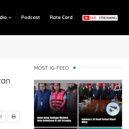
dia
Podcast
Rate Card
MOST IG-FEED
tan
Share
Print
via