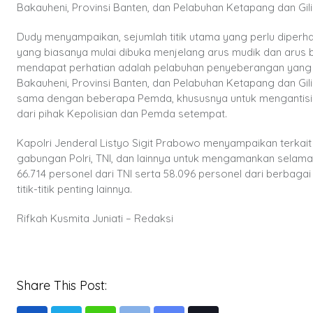
Bakauheni, Provinsi Banten, dan Pelabuhan Ketapang dan Gil
Dudy menyampaikan, sejumlah titik utama yang perlu diperha
yang biasanya mulai dibuka menjelang arus mudik dan arus b
mendapat perhatian adalah pelabuhan penyeberangan yang 
Bakauheni, Provinsi Banten, dan Pelabuhan Ketapang dan Gilim
sama dengan beberapa Pemda, khususnya untuk mengantisipas
dari pihak Kepolisian dan Pemda setempat.
Kapolri Jenderal Listyo Sigit Prabowo menyampaikan terka
gabungan Polri, TNI, dan lainnya untuk mengamankan selama
66.714 personel dari TNI serta 58.096 personel dari berbaga
titik-titik penting lainnya.
Rifkah Kusmita Juniati – Redaksi
Share This Post: