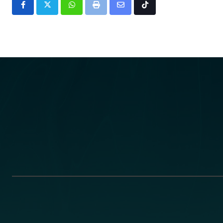
Whatsapp
Print
Share
Tiktok
via
Email