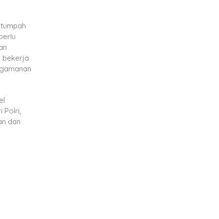
r tumpah
perlu
an
h bekerja
engamanan
el
Polri,
an dan