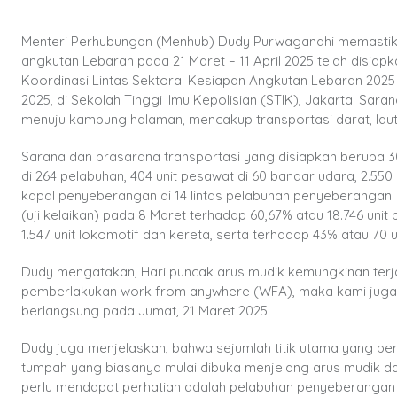
Menteri Perhubungan (Menhub) Dudy Purwagandhi memastik
angkutan Lebaran pada 21 Maret – 11 April 2025 telah disia
Koordinasi Lintas Sektoral Kesiapan Angkutan Lebaran 2025 y
2025, di Sekolah Tinggi Ilmu Kepolisian (STIK), Jakarta. Sa
menuju kampung halaman, mencakup transportasi darat, laut
Sarana dan prasarana transportasi yang disiapkan berupa 30.45
di 264 pelabuhan, 404 unit pesawat di 60 bandar udara, 2.550 
kapal penyeberangan di 14 lintas pelabuhan penyeberanga
(uji kelaikan) pada 8 Maret terhadap 60,67% atau 18.746 unit
1.547 unit lokomotif dan kereta, serta terhadap 43% atau 70
Dudy mengatakan, Hari puncak arus mudik kemungkinan terja
pemberlakukan work from anywhere (WFA), maka kami juga m
berlangsung pada Jumat, 21 Maret 2025.
Dudy juga menjelaskan, bahwa sejumlah titik utama yang perl
tumpah yang biasanya mulai dibuka menjelang arus mudik dan
perlu mendapat perhatian adalah pelabuhan penyeberangan