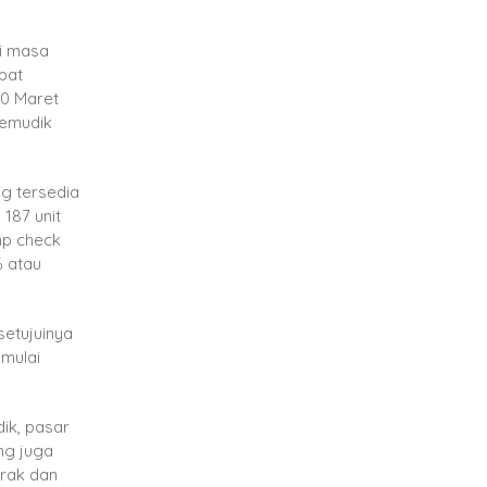
i masa
pat
10 Maret
pemudik
ng tersedia
 187 unit
mp check
% atau
setujuinya
mulai
ik, pasar
ng juga
rak dan