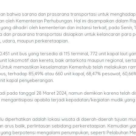
an bahwa sarana dan prasarana transportasi untuk menghadap
pkan oleh Kementerian Perhubungan. Hal ini disampaikan dalam Ra
ang dihadiri oleh kementerian dan instansi terkait, pada Senin, 
rana dan prasarana transportasi disiapkan untuk kelancaran para 
, udara, maupun perkeretaapian.
1 unit bus yang tersedia di 115 terminal, 772 unit kapal laut ya
unit lokomotif dan kereta, baik antarkota maupun regional, serta
n. Untuk memastikan keselamatan Kemenhub telah melakukan ra
 bus, terhadap 85,49% atau 660 unit kapal, 68,47% pesawat, 60,66
 unit kapal penyeberangan.
di pada tanggal 28 Maret 2024, namun demikian karena telah di
engantisipasi apabila terjadi kepadatan/kegiatan mudik yang 
u diperhatikan adalah lokasi wisata di daerah-daerah tujuan mud
 arus balik, perlintasan sebidang perkeretaapian. Kemudian ya
 yang berpotensi mengalami penumpukan, seperti Pelabuhan Me