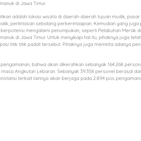
imanuk di Jawa Timur.
tikan adalah lokasi wisata di daerah-daerah tujuan mudik, pasa
alik, perlintasan sebidang perkeretaapian. Kemudian yang juga 
berpotensi mengalami penumpukan, seperti Pelabuhan Merak d
anuk di Jawa Timur. Untuk menyikapi hal itu, pihaknya juga tela
i titik titik padat tersebut. Pihaknya juga meminta adanya p
it pengamanan, bahwa akan dikerahkan sebanyak 164.268 person
 masa Angkutan Lebaran. Sebanyak 39.358 personel berasal dari 
i instansi terkait lainnya akan berjaga pada 2.894 pos pengaman