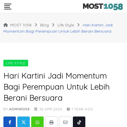
Skip
to
content
MOST 1058
Blog
Life Style
Hari Kartini Jadi
Momentum Bagi Perempuan Untuk Lebih Berani Bersuara
LIFE STYLE
Hari Kartini Jadi Momentum
Bagi Perempuan Untuk Lebih
Berani Bersuara
BY
ADMIN1058
22 APR 2025
1 YEAR AGO
Whatsapp
Print
Share
Tiktok