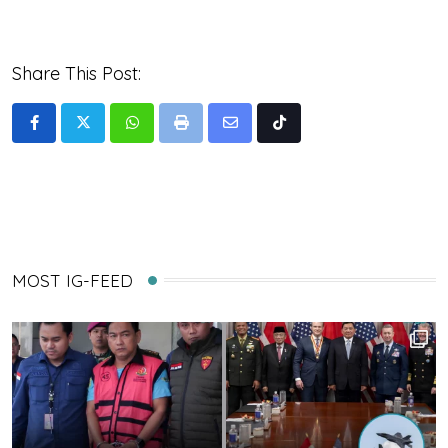
Share This Post:
Whatsapp
Print
Share
Tiktok
via
Email
MOST IG-FEED