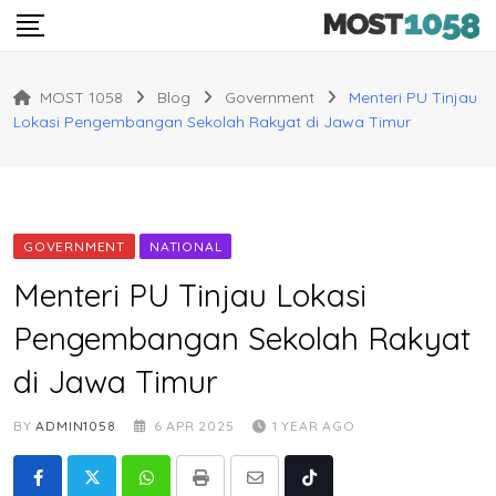
Skip
to
content
MOST 1058
Blog
Government
Menteri PU Tinjau
Lokasi Pengembangan Sekolah Rakyat di Jawa Timur
GOVERNMENT
NATIONAL
Menteri PU Tinjau Lokasi
Pengembangan Sekolah Rakyat
di Jawa Timur
BY
ADMIN1058
6 APR 2025
1 YEAR AGO
Whatsapp
Print
Share
Tiktok