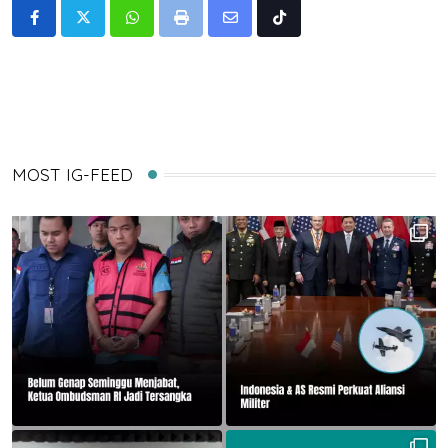
Whatsapp
Print
Share
Tiktok
via
Email
MOST IG-FEED