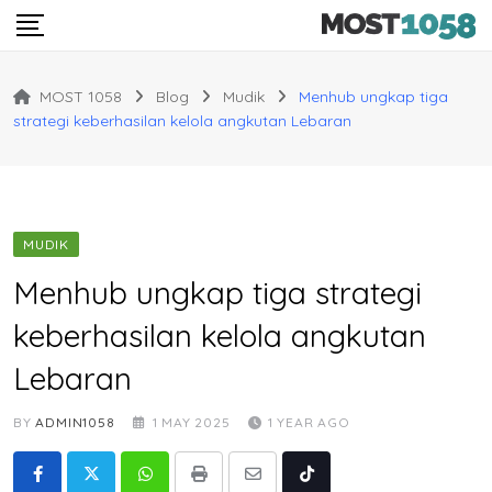
Skip
to
content
MOST 1058
Blog
Mudik
Menhub ungkap tiga
strategi keberhasilan kelola angkutan Lebaran
MUDIK
Menhub ungkap tiga strategi
keberhasilan kelola angkutan
Lebaran
BY
ADMIN1058
1 MAY 2025
1 YEAR AGO
Whatsapp
Print
Share
Tiktok