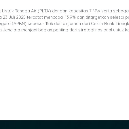
it Listrik Tenaga Air (PLTA) dengan kapasitas 7 MW serta sebagai
 23 Juli 2025 tercatat mencapai 13,9% dan ditargetkan selesai p
Negara (APBN) sebesar 15% dan pinjaman dari Cexim Bank Tiong
 Jenelata menjadi bagian penting dari strategi nasional untuk 