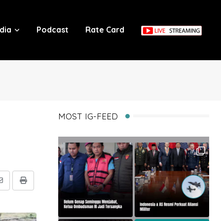
dia
Podcast
Rate Card
MOST IG-FEED
Share
Print
via
Email