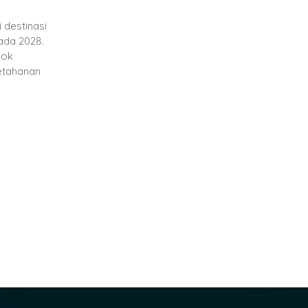
 destinasi
ada 2028.
kok
ketahanan