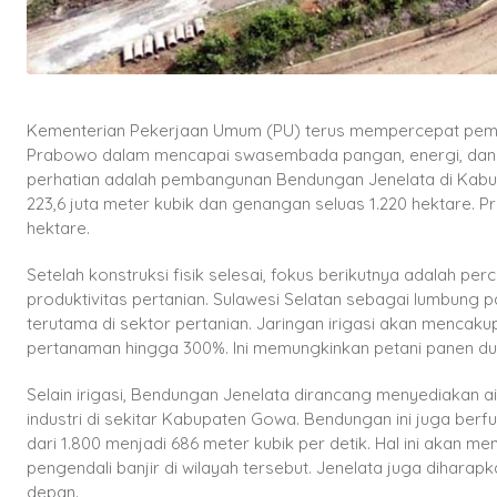
Kementerian Pekerjaan Umum (PU) terus mempercepat pemba
Prabowo dalam mencapai swasembada pangan, energi, dan ke
perhatian adalah pembangunan Bendungan Jenelata di Kabup
223,6 juta meter kubik dan genangan seluas 1.220 hektare. P
hektare.
Setelah konstruksi fisik selesai, fokus berikutnya adalah p
produktivitas pertanian. Sulawesi Selatan sebagai lumbung 
terutama di sektor pertanian. Jaringan irigasi akan mencakup
pertanaman hingga 300%. Ini memungkinkan petani panen dua 
Selain irigasi, Bendungan Jenelata dirancang menyediakan a
industri di sekitar Kabupaten Gowa. Bendungan ini juga ber
dari 1.800 menjadi 686 meter kubik per detik. Hal ini akan m
pengendali banjir di wilayah tersebut. Jenelata juga dihara
depan.