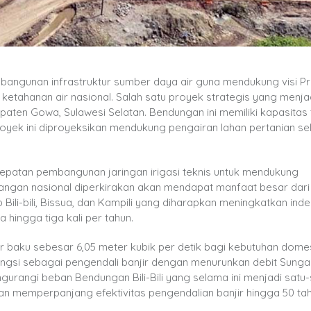
ngunan infrastruktur sumber daya air guna mendukung visi Pr
tahanan air nasional. Salah satu proyek strategis yang menja
aten Gowa, Sulawesi Selatan. Bendungan ini memiliki kapasita
royek ini diproyeksikan mendukung pengairan lahan pertanian se
ercepatan pembangunan jaringan irigasi teknis untuk mendukung
pangan nasional diperkirakan akan mendapat manfaat besar dari 
 Bili-bili, Bissua, dan Kampili yang diharapkan meningkatkan ind
hingga tiga kali per tahun.
ir baku sebesar 6,05 meter kubik per detik bagi kebutuhan dome
fungsi sebagai pengendali banjir dengan menurunkan debit Sunga
engurangi beban Bendungan Bili-Bili yang selama ini menjadi satu
pkan memperpanjang efektivitas pengendalian banjir hingga 50 ta