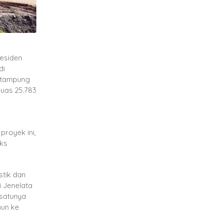
esiden
di
s tampung
luas 25.783
proyek ini,
eks
stik dan
i Jenelata
-satunya
hun ke