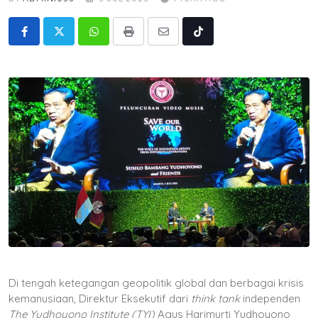
Whatsapp
Print
Share
Tiktok
via
Email
Di tengah ketegangan geopolitik global dan berbagai krisis
kemanusiaan, Direktur Eksekutif dari
think tank
independen
The Yudhoyono Institute
(TYI)
Agus Harimurti Yudhoyono