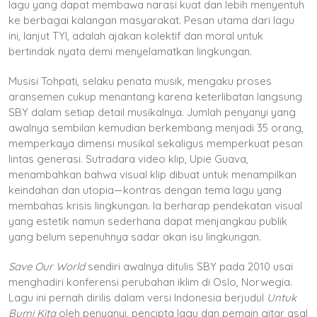
lagu yang dapat membawa narasi kuat dan lebih menyentuh
ke berbagai kalangan masyarakat. Pesan utama dari lagu
ini, lanjut TYI, adalah ajakan kolektif dan moral untuk
bertindak nyata demi menyelamatkan lingkungan.
Musisi Tohpati, selaku penata musik, mengaku proses
aransemen cukup menantang karena keterlibatan langsung
SBY dalam setiap detail musikalnya. Jumlah penyanyi yang
awalnya sembilan kemudian berkembang menjadi 35 orang,
memperkaya dimensi musikal sekaligus memperkuat pesan
lintas generasi. Sutradara video klip, Upie Guava,
menambahkan bahwa visual klip dibuat untuk menampilkan
keindahan dan utopia—kontras dengan tema lagu yang
membahas krisis lingkungan. Ia berharap pendekatan visual
yang estetik namun sederhana dapat menjangkau publik
yang belum sepenuhnya sadar akan isu lingkungan.
Save Our World
sendiri awalnya ditulis SBY pada 2010 usai
menghadiri konferensi perubahan iklim di Oslo, Norwegia.
Lagu ini pernah dirilis dalam versi Indonesia berjudul
Untuk
Bumi Kita
oleh penyanyi, pencipta lagu dan pemain gitar asal