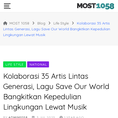
Skip
to
content
MOST 1058
Blog
Life Style
Kolaborasi 35 Artis
Lintas Generasi, Lagu Save Our World Bangkitkan Kepedulian
Lingkungan Lewat Musik
LIFE STYLE
NATIONAL
Kolaborasi 35 Artis Lintas
Generasi, Lagu Save Our World
Bangkitkan Kepedulian
Lingkungan Lewat Musik
BY
ADMIN1058
3 JUL 2025
1 YEAR AGO