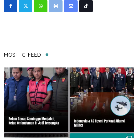
Whatsapp
Print
Share
Tiktok
via
Email
MOST IG-FEED