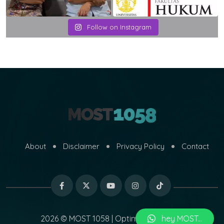
Follow on Instagram
About
Disclaimer
Privacy Policy
Contact
2026 © MOST 1058 | Optimized by
hey MOST...
MARI