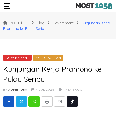
Skip
to
content
MOST 1058
Blog
Government
Kunjungan Kerja
Pramono ke Pulau Seribu
GOVERNMENT
METROPOLITAN
Kunjungan Kerja Pramono ke
Pulau Seribu
BY
ADMIN1058
4 JUL 2025
1 YEAR AGO
Whatsapp
Print
Share
Tiktok
via
Email