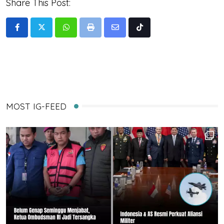
Share This Post:
Whatsapp
Print
Share
Tiktok
via
Email
MOST IG-FEED