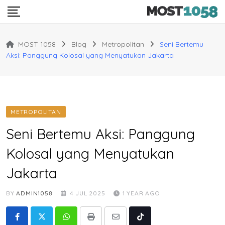
Skip
to
content
MOST 1058
Blog
Metropolitan
Seni Bertemu
Aksi: Panggung Kolosal yang Menyatukan Jakarta
METROPOLITAN
Seni Bertemu Aksi: Panggung
Kolosal yang Menyatukan
Jakarta
BY
ADMIN1058
4 JUL 2025
1 YEAR AGO
Whatsapp
Print
Share
Tiktok