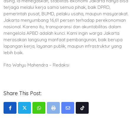
asing. Ia menegaskan, stabilitas ekonomi Jakarta hanya bisa
terjaga melalui kerja sama semua pihak, baik DPRD,
pemerintah pusat, BUMD, pelaku usaha, maupun masyarakat.
Jakarta menyumbang 16,61 persen terhadap perekonomian
nasional. Karena itu, transparansi dan akuntabilitas dalam
mengelola APBD adalah kunci. Kami ingin warga Jakarta
merasakan langsung manfaat pembangunan, baik berupa
lapangan kerja, layanan publik, maupun infrastruktur yang
lebih baik.
Fito Wahyu Mahendra – Redaksi
Share This Post:
Whatsapp
Print
Share
Tiktok
via
Email