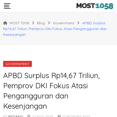
Skip
to
content
MOST 1058
Blog
Government
APBD Surplus
Rp14,67 Triliun, Pemprov DKI Fokus Atasi Pengangguran dan
Kesenjangan
GOVERNMENT
APBD Surplus Rp14,67 Triliun,
Pemprov DKI Fokus Atasi
Pengangguran dan
Kesenjangan
BY
REDAKSI
27 AUG 2025
12 MONTHS AGO