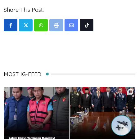
Share This Post:
Whatsapp
Print
Share
Tiktok
via
Email
MOST IG-FEED