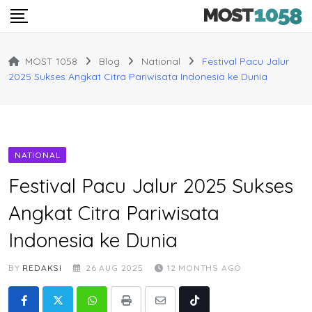
Skip
to
content
MOST 1058
Blog
National
Festival Pacu Jalur
2025 Sukses Angkat Citra Pariwisata Indonesia ke Dunia
NATIONAL
Festival Pacu Jalur 2025 Sukses
Angkat Citra Pariwisata
Indonesia ke Dunia
BY
REDAKSI
26 AUG 2025
12 MONTHS AGO
Whatsapp
Print
Share
Tiktok