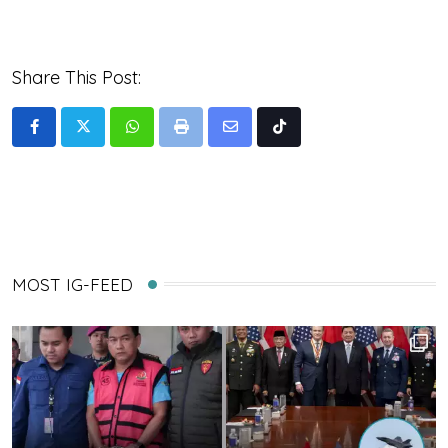
Share This Post:
Whatsapp
Print
Share
Tiktok
via
Email
MOST IG-FEED