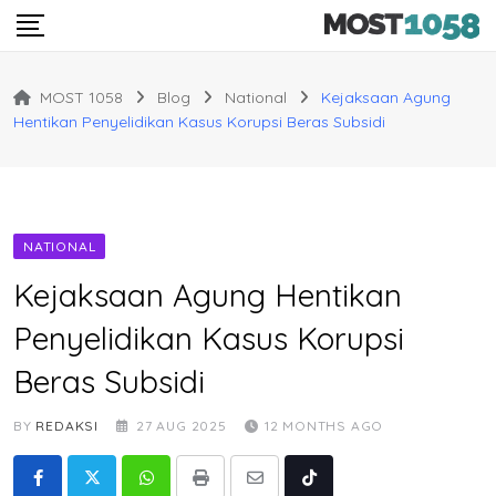
Skip
to
content
MOST 1058
Blog
National
Kejaksaan Agung
Hentikan Penyelidikan Kasus Korupsi Beras Subsidi
NATIONAL
Kejaksaan Agung Hentikan
Penyelidikan Kasus Korupsi
Beras Subsidi
BY
REDAKSI
27 AUG 2025
12 MONTHS AGO
Whatsapp
Print
Share
Tiktok