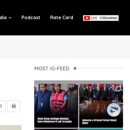
dia
Podcast
Rate Card
MOST IG-FEED
Share
Print
via
Email