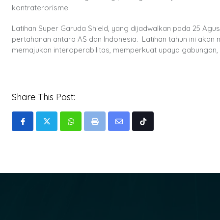
kontraterorisme.
Latihan Super Garuda Shield, yang dijadwalkan pada 25 Agu
pertahanan antara AS dan Indonesia. Latihan tahun ini aka
memajukan interoperabilitas, memperkuat upaya gabunga
Share This Post:
Whatsapp
Print
Share
Tiktok
via
Email