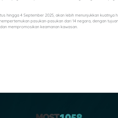
stus hingga 4 September 2025, akan lebih menunjukkan kuatnya 
n mempertemukan pasukan-pasukan dari 14 negara, dengan tujuan
n, dan mempromosikan keamanan kawasan.