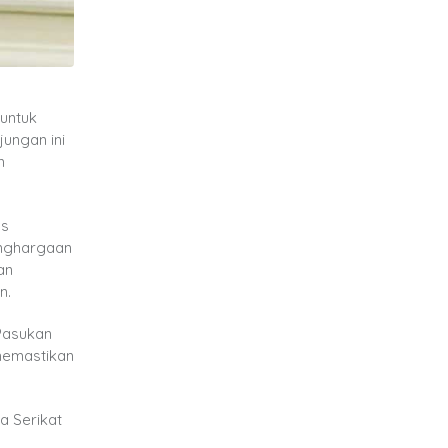
untuk
ungan ini
n
as
enghargaan
an
n.
Pasukan
memastikan
a Serikat