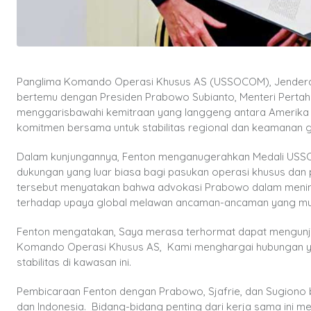
Panglima Komando Operasi Khusus AS (USSOCOM), Jenderal B
bertemu dengan Presiden Prabowo Subianto, Menteri Pertaha
menggarisbawahi kemitraan yang langgeng antara Amerika S
komitmen bersama untuk stabilitas regional dan keamanan g
Dalam kunjungannya, Fenton menganugerahkan Medali US
dukungan yang luar biasa bagi pasukan operasi khusus da
tersebut menyatakan bahwa advokasi Prabowo dalam meningk
terhadap upaya global melawan ancaman-ancaman yang munc
Fenton mengatakan, Saya merasa terhormat dapat mengunjun
Komando Operasi Khusus AS, Kami menghargai hubungan yang
stabilitas di kawasan ini.
Pembicaraan Fenton dengan Prabowo, Sjafrie, dan Sugiono
dan Indonesia. Bidang-bidang penting dari kerja sama ini 