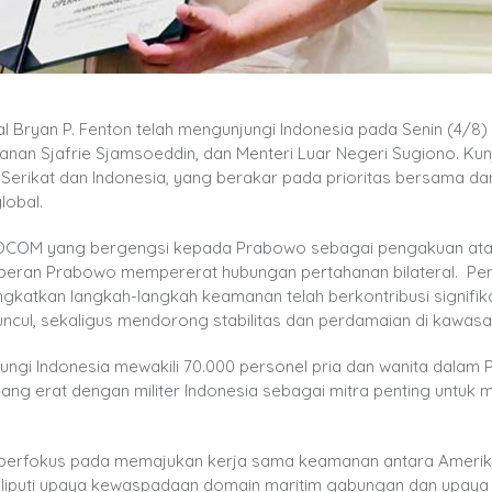
ryan P. Fenton telah mengunjungi Indonesia pada Senin (4/8) 
nan Sjafrie Sjamsoeddin, dan Menteri Luar Negeri Sugiono. Kunj
erikat dan Indonesia, yang berakar pada prioritas bersama da
lobal.
SOCOM yang bergengsi kepada Prabowo sebagai pengakuan at
n peran Prabowo mempererat hubungan pertahanan bilateral. P
atkan langkah-langkah keamanan telah berkontribusi signifik
ul, sekaligus mendorong stabilitas dan perdamaian di kawasa
gi Indonesia mewakili 70.000 personel pria dan wanita dalam 
 erat dengan militer Indonesia sebagai mitra penting untuk 
 berfokus pada memajukan kerja sama keamanan antara Amerik
meliputi upaya kewaspadaan domain maritim gabungan dan upaya