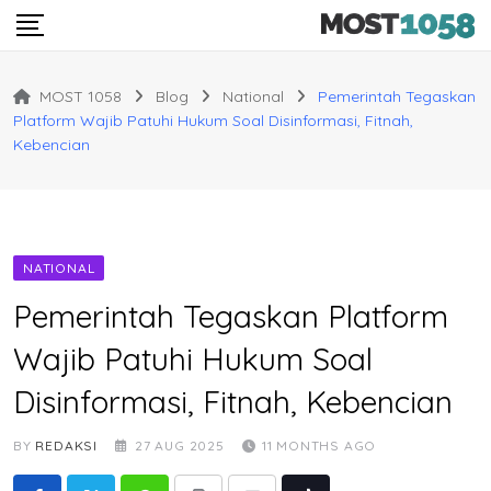
Skip
to
content
MOST 1058
Blog
National
Pemerintah Tegaskan
Platform Wajib Patuhi Hukum Soal Disinformasi, Fitnah,
Kebencian
NATIONAL
Pemerintah Tegaskan Platform
Wajib Patuhi Hukum Soal
Disinformasi, Fitnah, Kebencian
BY
REDAKSI
27 AUG 2025
11 MONTHS AGO