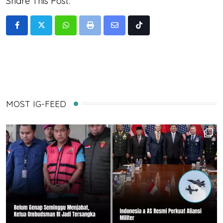
Share This Post:
Whatsapp
Print
Share
Tiktok
via
Email
MOST IG-FEED