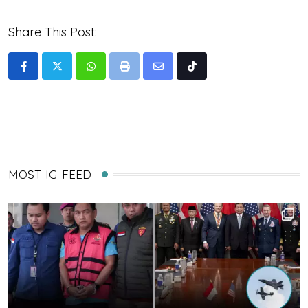
Share This Post:
Whatsapp
Print
Share
Tiktok
via
Email
MOST IG-FEED