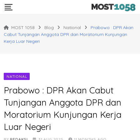
Skip
to
content
MOST 1058
Blog
National
Prabowo : DPR Akan
Cabut Tunjangan Anggota DPR dan Moratorium Kunjungan
Kerja Luar Negeri
NATIONAL
Prabowo : DPR Akan Cabut
Tunjangan Anggota DPR dan
Moratorium Kunjungan Kerja
Luar Negeri
BY
REDAKSI
31 AUG 2025
11 MONTHS AGO