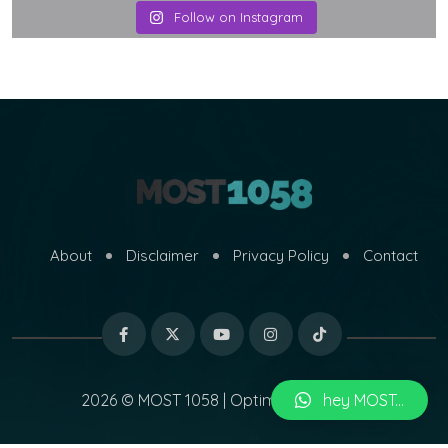
Follow on Instagram
About
Disclaimer
Privacy Policy
Contact
hey MOST...
2026 © MOST 1058 | Optimized by
MARI