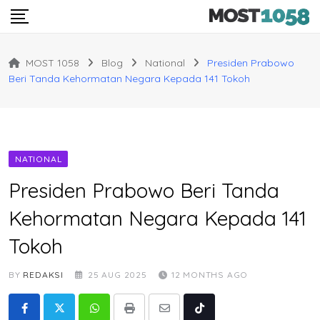
Skip
to
content
MOST 1058
Blog
National
Presiden Prabowo
Beri Tanda Kehormatan Negara Kepada 141 Tokoh
NATIONAL
Presiden Prabowo Beri Tanda
Kehormatan Negara Kepada 141
Tokoh
BY
REDAKSI
25 AUG 2025
12 MONTHS AGO
Whatsapp
Print
Share
Tiktok