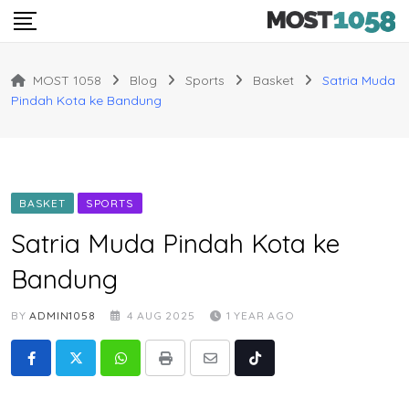
Skip
to
content
MOST 1058
Blog
Sports
Basket
Satria Muda
Pindah Kota ke Bandung
BASKET
SPORTS
Satria Muda Pindah Kota ke
Bandung
BY
ADMIN1058
4 AUG 2025
1 YEAR AGO
Whatsapp
Print
Share
Tiktok
via
Email