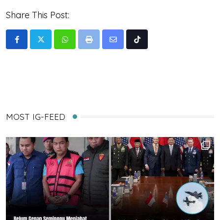
Share This Post:
Whatsapp
Print
Share
Tiktok
via
Email
MOST IG-FEED