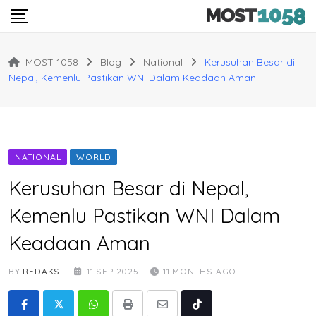
Skip
to
content
MOST 1058
Blog
National
Kerusuhan Besar di
Nepal, Kemenlu Pastikan WNI Dalam Keadaan Aman
NATIONAL
WORLD
Kerusuhan Besar di Nepal,
Kemenlu Pastikan WNI Dalam
Keadaan Aman
BY
REDAKSI
11 SEP 2025
11 MONTHS AGO
Whatsapp
Print
Share
Tiktok