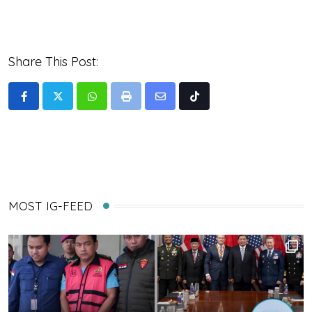
Share This Post:
Whatsapp
Print
Share
Tiktok
via
Email
MOST IG-FEED