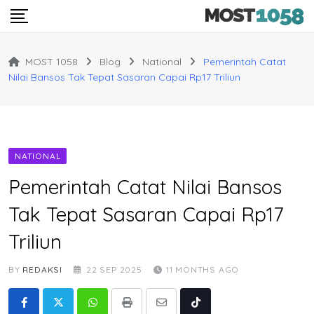
Skip
to
content
MOST 1058
Blog
National
Pemerintah Catat
Nilai Bansos Tak Tepat Sasaran Capai Rp17 Triliun
NATIONAL
Pemerintah Catat Nilai Bansos
Tak Tepat Sasaran Capai Rp17
Triliun
BY
REDAKSI
22 SEP 2025
11 MONTHS AGO
Whatsapp
Print
Share
Tiktok