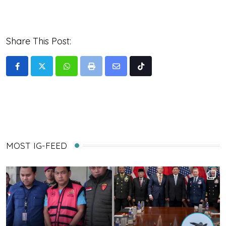
Share This Post:
Whatsapp
Print
Share
Tiktok
via
Email
MOST IG-FEED