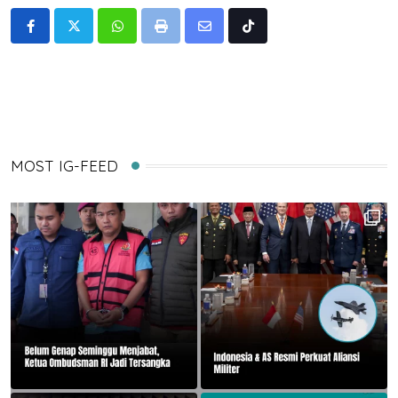
Whatsapp
Print
Share
Tiktok
via
Email
MOST IG-FEED