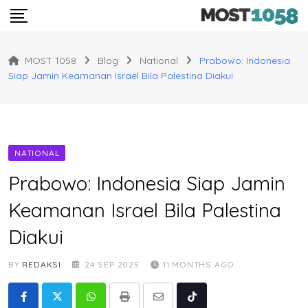
Skip
to
content
MOST 1058
Blog
National
Prabowo: Indonesia
Siap Jamin Keamanan Israel Bila Palestina Diakui
NATIONAL
Prabowo: Indonesia Siap Jamin
Keamanan Israel Bila Palestina
Diakui
BY
REDAKSI
24 SEP 2025
11 MONTHS AGO
Whatsapp
Print
Share
Tiktok