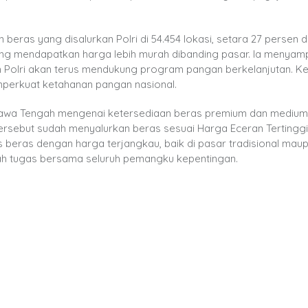
beras yang disalurkan Polri di 54.454 lokasi, setara 27 persen d
ang mendapatkan harga lebih murah dibanding pasar. Ia menyam
Polri akan terus mendukung program pangan berkelanjutan. Ke
emperkuat ketahanan pangan nasional.
da Jawa Tengah mengenai ketersediaan beras premium dan medium
 tersebut sudah menyalurkan beras sesuai Harga Eceran Tertinggi 
beras dengan harga terjangkau, baik di pasar tradisional maupu
ah tugas bersama seluruh pemangku kepentingan.