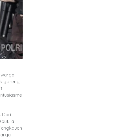
a warga
ak goreng,
t
antusiasme
 Dari
but. Ia
rjangkauan
harga