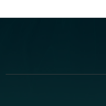
via
Email