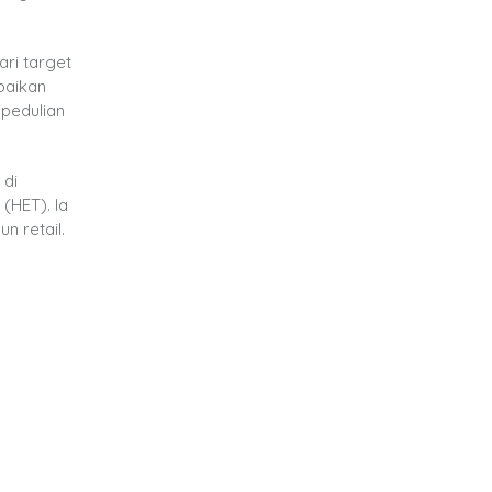
ari target
paikan
pedulian
 di
(HET). Ia
n retail.