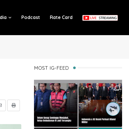
dia
Podcast
Rate Card
MOST IG-FEED
Share
Print
via
Email