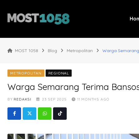
Skip
to
content
Ho
MOST 1058
Blog
Metropolitan
Warga Semarang 
METROPOLITAN
REGIONAL
Warga Semarang Terima Banso
BY
REDAKSI
23 SEP 2025
11 MONTHS AGO
Whatsapp
Tiktok