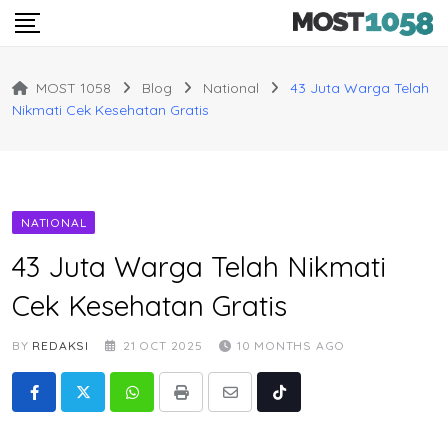
Skip
to
content
MOST 1058
Blog
National
43 Juta Warga Telah
Nikmati Cek Kesehatan Gratis
NATIONAL
43 Juta Warga Telah Nikmati
Cek Kesehatan Gratis
BY
REDAKSI
21 OCT 2025
10 MONTHS AGO
Whatsapp
Print
Share
Tiktok
via
Email