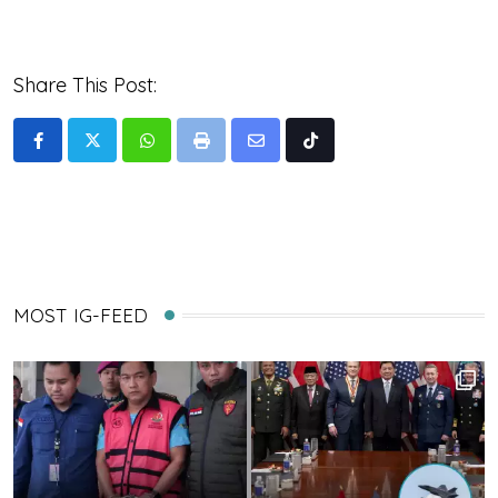
Share This Post:
Whatsapp
Print
Share
Tiktok
via
Email
MOST IG-FEED