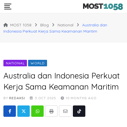
Skip
to
content
MOST 1058
Blog
National
Australia dan
Indonesia Perkuat Kerja Sama Keamanan Maritim
NATIONAL
WORLD
Australia dan Indonesia Perkuat
Kerja Sama Keamanan Maritim
BY
REDAKSI
3 OCT 2025
10 MONTHS AGO
Whatsapp
Print
Share
Tiktok
via
Email