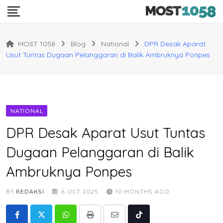
Skip
to
content
MOST 1058
Blog
National
DPR Desak Aparat
Usut Tuntas Dugaan Pelanggaran di Balik Ambruknya Ponpes
NATIONAL
DPR Desak Aparat Usut Tuntas
Dugaan Pelanggaran di Balik
Ambruknya Ponpes
BY
REDAKSI
6 OCT 2025
10 MONTHS AGO
Whatsapp
Print
Share
Tiktok