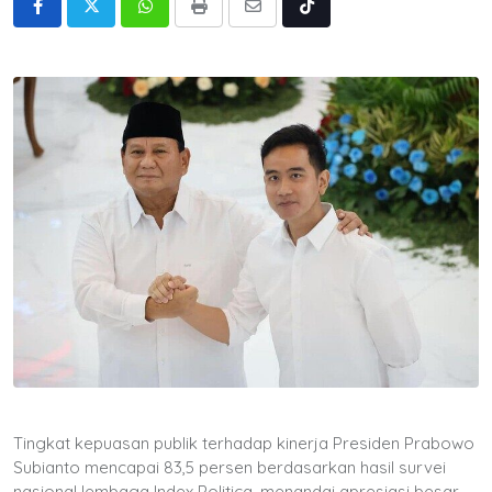
Whatsapp
Print
Share
Tiktok
via
Email
Tingkat kepuasan publik terhadap kinerja Presiden Prabowo
Subianto mencapai 83,5 persen berdasarkan hasil survei
nasional lembaga Index Politica, menandai apresiasi besar