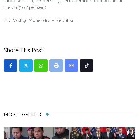
sikap santun (17,5 persen), serta pemberitaan positif di
media (16,2 persen).
Fito Wahyu Mahendra – Redaksi
Share This Post:
Whatsapp
Print
Share
Tiktok
via
Email
MOST IG-FEED