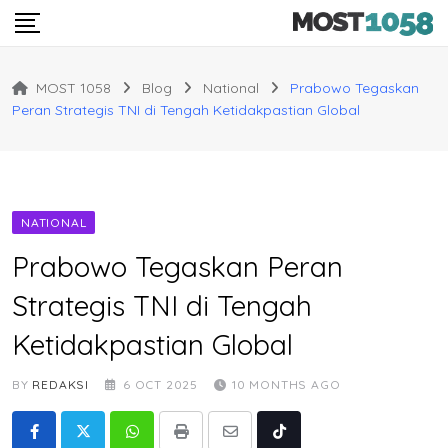
Skip
to
content
MOST 1058
Blog
National
Prabowo Tegaskan
Peran Strategis TNI di Tengah Ketidakpastian Global
NATIONAL
Prabowo Tegaskan Peran
Strategis TNI di Tengah
Ketidakpastian Global
BY
REDAKSI
6 OCT 2025
10 MONTHS AGO
Whatsapp
Print
Share
Tiktok