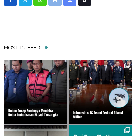
Whatsapp
Print
Share
Tiktok
via
Email
MOST IG-FEED