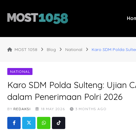
Skip
to
content
Ho
MOST 1058
Blog
National
Karo SDM Polda Sulte
NATIONAL
Karo SDM Polda Sulteng: Ujian C
dalam Penerimaan Polri 2026
BY
REDAKSI
18 MAY 2026
3 MONTHS AGO
Whatsapp
Tiktok