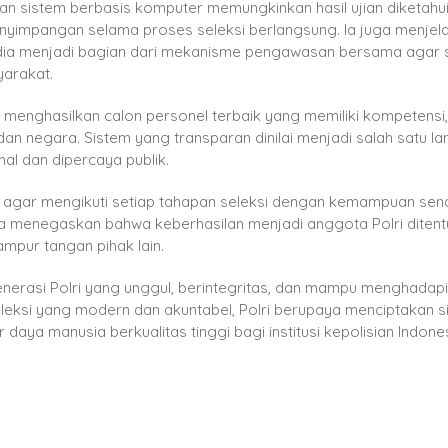
sistem berbasis komputer memungkinkan hasil ujian diketahu
nyimpangan selama proses seleksi berlangsung. Ia juga menjel
media menjadi bagian dari mekanisme pengawasan bersama agar 
arakat.
menghasilkan calon personel terbaik yang memiliki kompetensi, 
n negara. Sistem yang transparan dinilai menjadi salah satu l
al dan dipercaya publik.
 agar mengikuti setiap tahapan seleksi dengan kemampuan sendi
 Ia menegaskan bahwa keberhasilan menjadi anggota Polri ditent
mpur tangan pihak lain.
nerasi Polri yang unggul, berintegritas, dan mampu menghadapi
eleksi yang modern dan akuntabel, Polri berupaya menciptakan s
ya manusia berkualitas tinggi bagi institusi kepolisian Indones