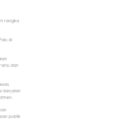
am rangka
alu di
aian
ransi dan
gawas
i berjalan
utmen.
kan
an publik