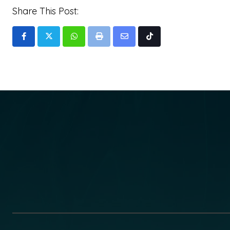
Share This Post:
Whatsapp
Print
Share
Tiktok
via
Email