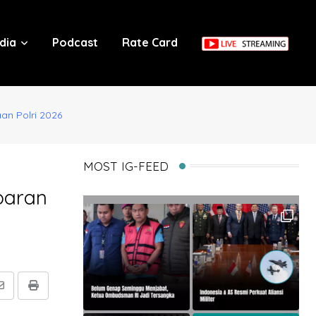
dia
Podcast
Rate Card
an Polri 2026
MOST IG-FEED
paran
Share
Print
via