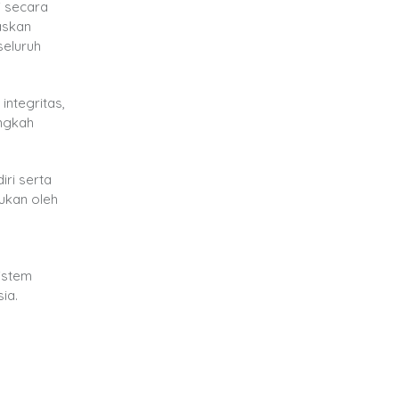
i secara
askan
seluruh
integritas,
angkah
ri serta
ukan oleh
istem
ia.