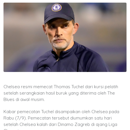
Chelsea resmi memecat Thomas Tuchel dari kursi pelatih
setelah serangkaian hasil buruk yang diterima oleh The
Blues di awal musim.
Kabar pemecatan Tuchel disampaikan oleh Chelsea pada
Rabu (7/9). Pemecatan tersebut diumumkan satu hari
setelah Chelsea kalah dari Dinamo Zagreb di ajang Liga