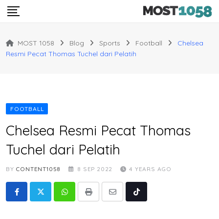
Skip
to
content
MOST 1058
Blog
Sports
Football
Chelsea
Resmi Pecat Thomas Tuchel dari Pelatih
FOOTBALL
Chelsea Resmi Pecat Thomas
Tuchel dari Pelatih
BY
CONTENT1058
8 SEP 2022
4 YEARS AGO
Whatsapp
Print
Share
Tiktok
via
Email