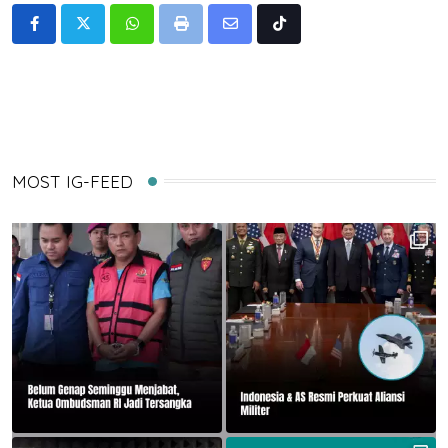
Whatsapp
Print
Share
Tiktok
via
Email
MOST IG-FEED