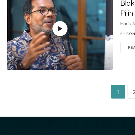
Blak
Pili
Haris A
BY
CON
RE
1