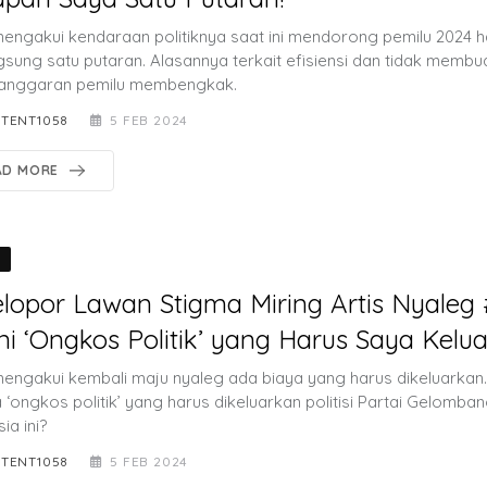
mengakui kendaraan politiknya saat ini mendorong pemilu 2024 
gsung satu putaran. Alasannya terkait efisiensi dan tidak memb
anggaran pemilu membengkak.
TENT1058
5 FEB 2024
AD MORE
O
elopor Lawan Stigma Miring Artis Nyaleg 
ni ‘Ongkos Politik’ yang Harus Saya Kelu
mengakui kembali maju nyaleg ada biaya yang harus dikeluarkan.
 ‘ongkos politik’ yang harus dikeluarkan politisi Partai Gelomba
ia ini?
TENT1058
5 FEB 2024