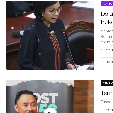
NATI
Dala
Buk
Menter
Badan 
enam b
BY
CON
RE
VIDE
Teri
Tanpa 
BY
CON