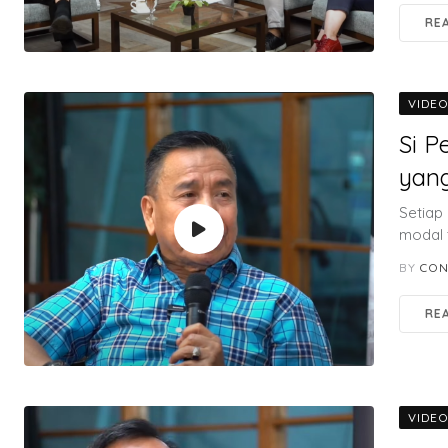
RE
VIDE
Si P
yang
Setiap 
modal 
BY
CON
RE
VIDE