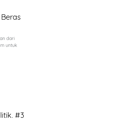
 Beras
an dari
am untuk
tik. #3