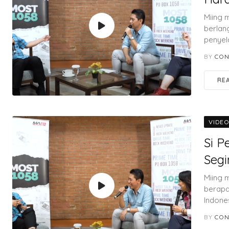
Miing 
berlan
penyel
BY
CON
RE
VIDE
Si P
Segi
Miing 
berapa
Indones
BY
CON