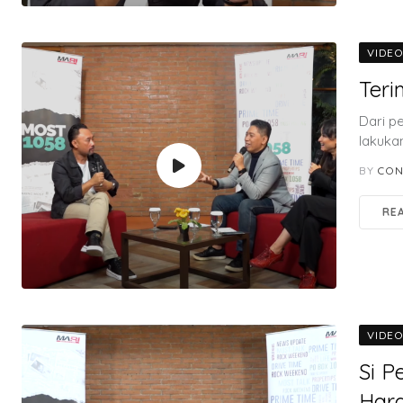
VIDE
Teri
Dari pe
lakukan
BY
CON
RE
VIDE
Si P
Hara