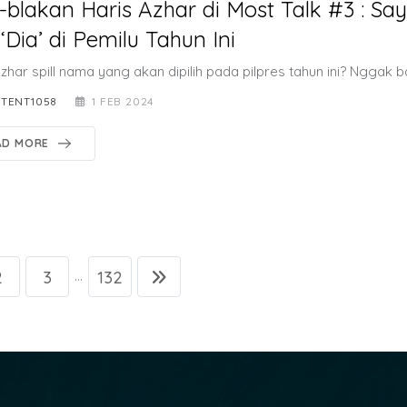
-blakan Haris Azhar di Most Talk #3 : Sa
h ‘Dia’ di Pemilu Tahun Ini
zhar spill nama yang akan dipilih pada pilpres tahun ini? Nggak 
TENT1058
1 FEB 2024
AD MORE
2
3
132
...