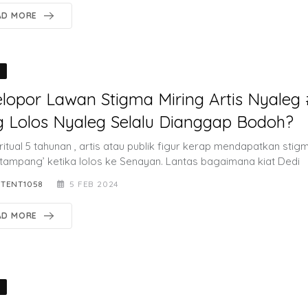
AD MORE
O
elopor Lawan Stigma Miring Artis Nyaleg #
 Lolos Nyaleg Selalu Dianggap Bodoh?
ritual 5 tahunan , artis atau publik figur kerap mendapatkan sti
tampang’ ketika lolos ke Senayan. Lantas bagaimana kiat Dedi
TENT1058
5 FEB 2024
AD MORE
O