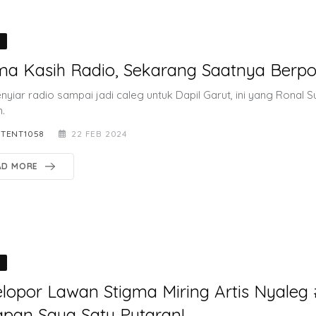
O
ma Kasih Radio, Sekarang Saatnya Berpoli
nyiar radio sampai jadi caleg untuk Dapil Garut, ini yang Ronal 
.
TENT1058
22 FEB 2024
AD MORE
O
elopor Lawan Stigma Miring Artis Nyaleg 
pan Saya Satu Putaran!