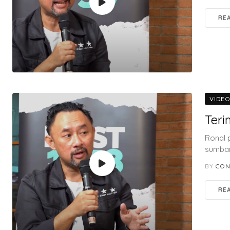
RE
VIDE
Teri
Ronal 
sumban
BY
CON
RE