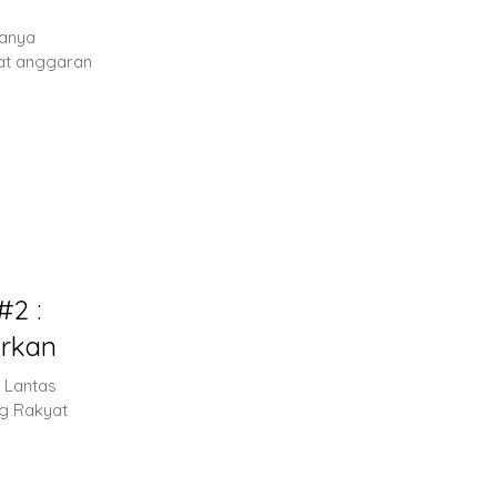
hanya
uat anggaran
#2 :
arkan
 Lantas
ng Rakyat