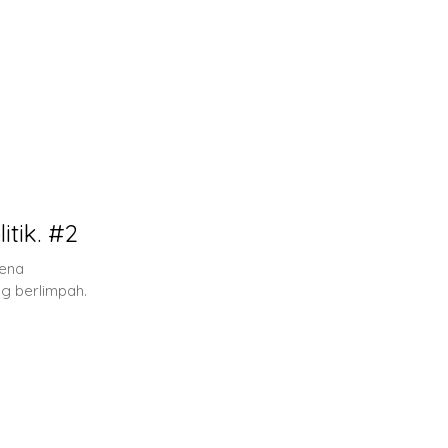
tik. #2
rena
g berlimpah.