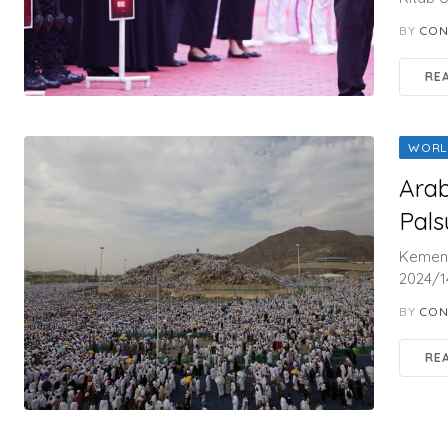
BY
CON
RE
WORL
Arab
Pals
Kement
2024/1
BY
CON
RE