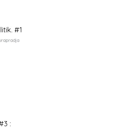
tik. #1
Surapradja
#3 :