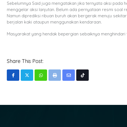
Sebelumnya Said juga mengatakan jika ternyata aksi pada h
menggelar aksi lanjutan. Belum ada pernyataan resmi soal reka
Namun diprediksi ribuan buruh akan bergerak menuju sekita
berjalan kaki ataupun menggunakan kendaraan.
Masyarakat yang hendak bepergian sebaiknya menghindari tit
Share This Post:
Whatsapp
Print
Share
Tiktok
via
Email