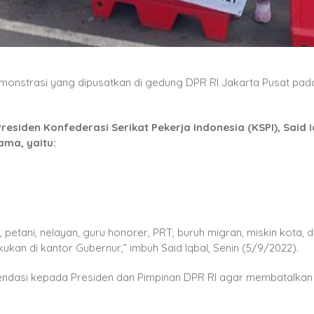
onstrasi yang dipusatkan di gedung DPR RI Jakarta Pusat pad
residen Konfederasi Serikat Pekerja Indonesia (KSPI), Said I
ma, yaitu:
h, petani, nelayan, guru honorer, PRT, buruh migran, miskin kota, 
kukan di kantor Gubernur,” imbuh Said Iqbal, Senin (5/9/2022).
ndasi kepada Presiden dan Pimpinan DPR RI agar membatalkan