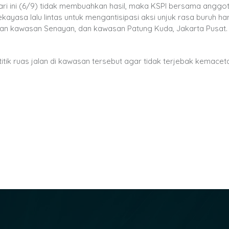
ari ini (6/9) tidak membuahkan hasil, maka KSPI bersama anggo
yasa lalu lintas untuk mengantisipasi aksi unjuk rasa buruh hari 
ran kawasan Senayan, dan kawasan Patung Kuda, Jakarta Pusat. B
ik ruas jalan di kawasan tersebut agar tidak terjebak kemacet