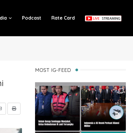
dia
Podcast
Rate Card
MOST IG-FEED
i
Share
Print
via
Email