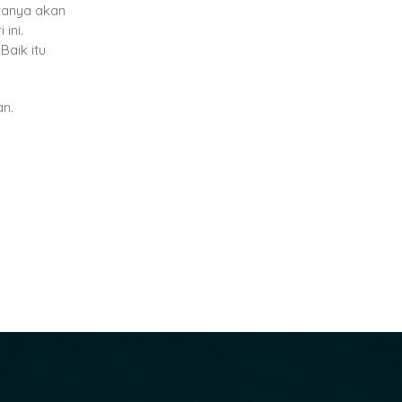
tanya akan
ini.
aik itu
an.