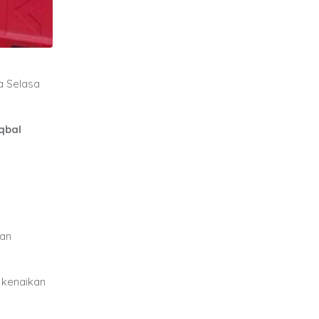
a Selasa
qbal
dan
 kenaikan