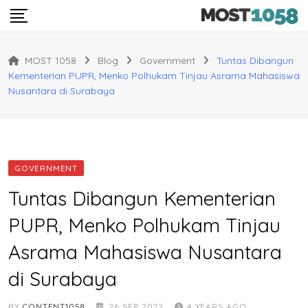
Skip
to
content
MOST 1058
Blog
Government
Tuntas Dibangun
Kementerian PUPR, Menko Polhukam Tinjau Asrama Mahasiswa
Nusantara di Surabaya
GOVERNMENT
Tuntas Dibangun Kementerian
PUPR, Menko Polhukam Tinjau
Asrama Mahasiswa Nusantara
di Surabaya
BY
CONTENT1058
26 SEP 2022
4 YEARS AGO