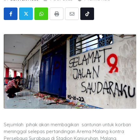
Whatsapp
Print
Share
Tiktok
via
Email
Sejumlah pihak akan membagikan santunan untuk korban
meninggal selepas pertandingan Arema Malang kontra
Persebaya Surabaya di Stadion Kanjuruhan, Malang,