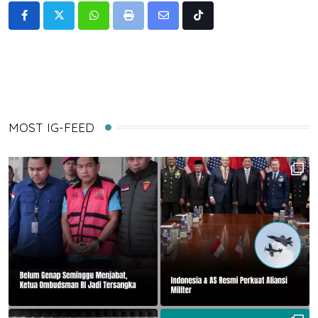
Whatsapp
Print
Share
Tiktok
via
Email
MOST IG-FEED