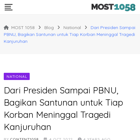
Skip
to
content
MOST 1058
Blog
National
Dari Presiden Sampai
PBNU, Bagikan Santunan untuk Tiap Korban Meninggal Tragedi
Kanjuruhan
NATIONAL
Dari Presiden Sampai PBNU,
Bagikan Santunan untuk Tiap
Korban Meninggal Tragedi
Kanjuruhan
BY
CONTENT1058
4 OCT 2022
4 YEARS AGO