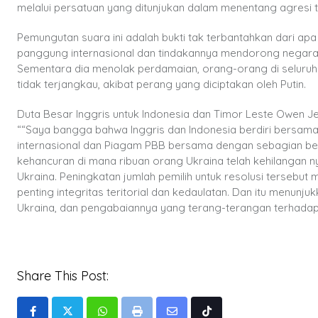
melalui persatuan yang ditunjukan dalam menentang agresi t
Pemungutan suara ini adalah bukti tak terbantahkan dari apa 
panggung internasional dan tindakannya mendorong negaranya
Sementara dia menolak perdamaian, orang-orang di seluruh 
tidak terjangkau, akibat perang yang diciptakan oleh Putin.
Duta Besar Inggris untuk Indonesia dan Timor Leste Owen J
““Saya bangga bahwa Inggris dan Indonesia berdiri bersama
internasional dan Piagam PBB bersama dengan sebagian besa
kehancuran di mana ribuan orang Ukraina telah kehilangan n
Ukraina. Peningkatan jumlah pemilih untuk resolusi tersebut
penting integritas teritorial dan kedaulatan. Dan itu menunju
Ukraina, dan pengabaiannya yang terang-terangan terhadap
Share This Post:
Whatsapp
Print
Share
Tiktok