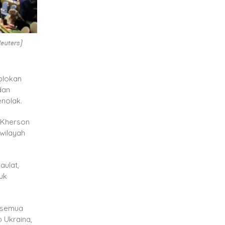
plokan
dan
nolak.
, Kherson
wilayah
aulat,
uk
i semua
 Ukraina,