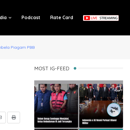
dia
Podcast
Rate Card
embela Piagam PBB
MOST IG-FEED
Share
Print
via