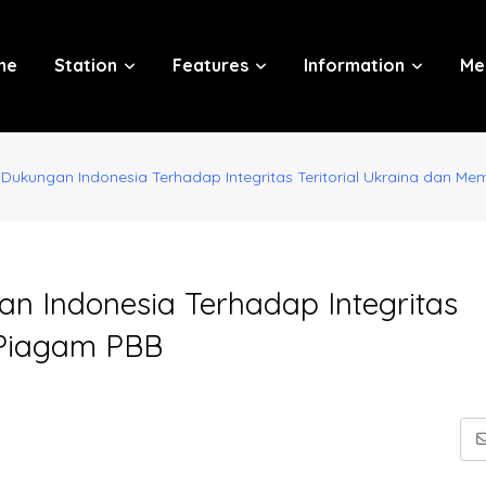
me
Station
Features
Information
Me
 Dukungan Indonesia Terhadap Integritas Teritorial Ukraina dan M
n Indonesia Terhadap Integritas
 Piagam PBB