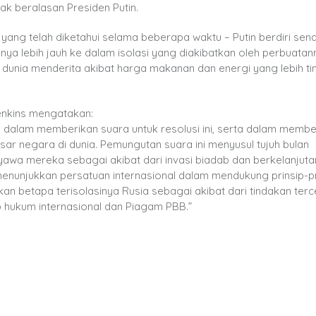
ak beralasan Presiden Putin.
yang telah diketahui selama beberapa waktu – Putin berdiri sendi
 lebih jauh ke dalam isolasi yang diakibatkan oleh perbuatann
dunia menderita akibat harga makanan dan energi yang lebih ti
enkins mengatakan:
 dalam memberikan suara untuk resolusi ini, serta dalam memb
r negara di dunia. Pemungutan suara ini menyusul tujuh bulan
yawa mereka sebagai akibat dari invasi biadab dan berkelanjuta
 menunjukkan persatuan internasional dalam mendukung prinsip-pr
kkan betapa terisolasinya Rusia sebagai akibat dari tindakan terc
 hukum internasional dan Piagam PBB.”