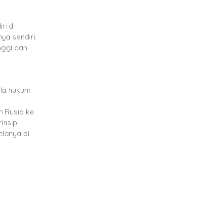
ri di
ya sendiri.
nggi dan
ela hukum
n Rusia ke
insip
elanya di