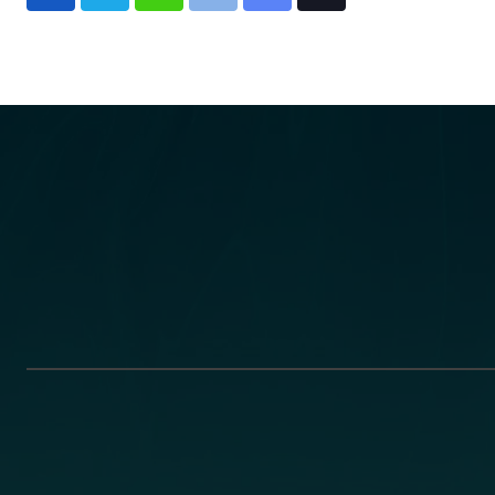
via
Email