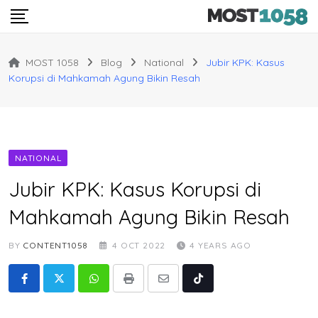
Skip
to
content
MOST 1058
Blog
National
Jubir KPK: Kasus
Korupsi di Mahkamah Agung Bikin Resah
NATIONAL
Jubir KPK: Kasus Korupsi di
Mahkamah Agung Bikin Resah
BY
CONTENT1058
4 OCT 2022
4 YEARS AGO
Whatsapp
Print
Share
Tiktok
via
Email