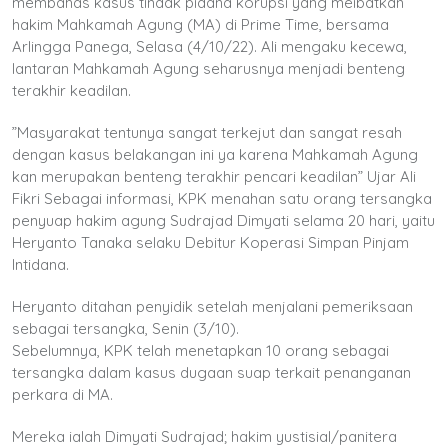
membahas kasus tindak pidana korupsi yang meibatkan
hakim Mahkamah Agung (MA) di Prime Time, bersama
Arlingga Panega, Selasa (4/10/22). Ali mengaku kecewa,
lantaran Mahkamah Agung seharusnya menjadi benteng
terakhir keadilan.
”Masyarakat tentunya sangat terkejut dan sangat resah
dengan kasus belakangan ini ya karena Mahkamah Agung
kan merupakan benteng terakhir pencari keadilan” Ujar Ali
Fikri Sebagai informasi, KPK menahan satu orang tersangka
penyuap hakim agung Sudrajad Dimyati selama 20 hari, yaitu
Heryanto Tanaka selaku Debitur Koperasi Simpan Pinjam
Intidana.
Heryanto ditahan penyidik setelah menjalani pemeriksaan
sebagai tersangka, Senin (3/10).
Sebelumnya, KPK telah menetapkan 10 orang sebagai
tersangka dalam kasus dugaan suap terkait penanganan
perkara di MA.
Mereka ialah Dimyati Sudrajad; hakim yustisial/panitera