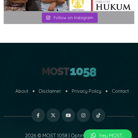
Follow on Instagram
About
Disclaimer
Privacy Policy
Contact
hey MOST...
2026 © MOST 1058 | Optimized by
MARI