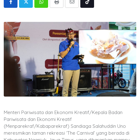
Whatsapp
Print
Share
Tiktok
via
Email
Menteri Pariwisata dan Ekonomi Kreatif/Kepala Badan
Pariwisata dan Ekonomi Kreatif
(Menparekraf/Kabaparekraf) Sandiaga Salahuddin Uno
meresmikan taman rekreasi ‘The Carnival’ yang berada di
Kabupaten Nganjuk, Jawa Timur, yang diharapkan mampu