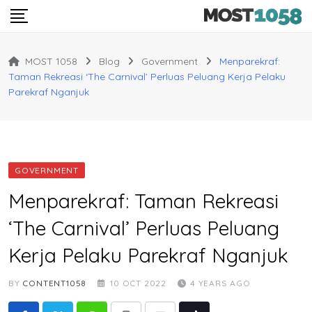
Skip
to
content
MOST 1058
Blog
Government
Menparekraf:
Taman Rekreasi ‘The Carnival’ Perluas Peluang Kerja Pelaku
Parekraf Nganjuk
GOVERNMENT
Menparekraf: Taman Rekreasi
‘The Carnival’ Perluas Peluang
Kerja Pelaku Parekraf Nganjuk
BY
CONTENT1058
10 OCT 2022
4 YEARS AGO