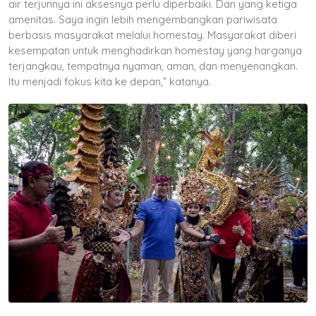
air terjunnya ini aksesnya perlu diperbaiki. Dan yang ketiga
amenitas. Saya ingin lebih mengembangkan pariwisata
berbasis masyarakat melalui homestay. Masyarakat diberi
kesempatan untuk menghadirkan homestay yang harganya
terjangkau, tempatnya nyaman, aman, dan menyenangkan.
Itu menjadi fokus kita ke depan,” katanya.