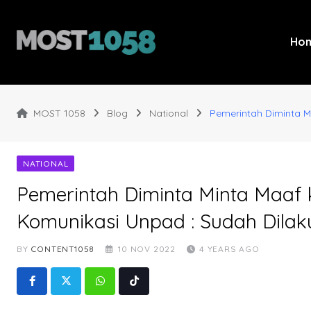
Skip
to
content
Ho
MOST 1058
Blog
National
Pemerintah Diminta M
NATIONAL
Pemerintah Diminta Minta Maaf 
Komunikasi Unpad : Sudah Dila
BY
CONTENT1058
10 NOV 2022
4 YEARS AGO
Whatsapp
Tiktok