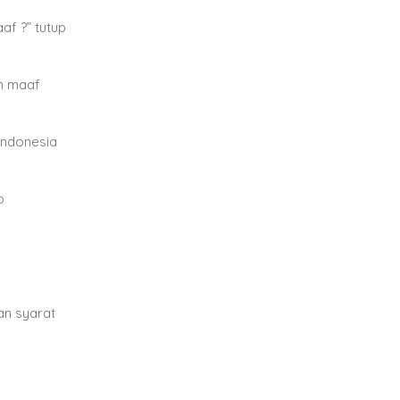
af ?” tutup
n maaf
Indonesia
o
an syarat