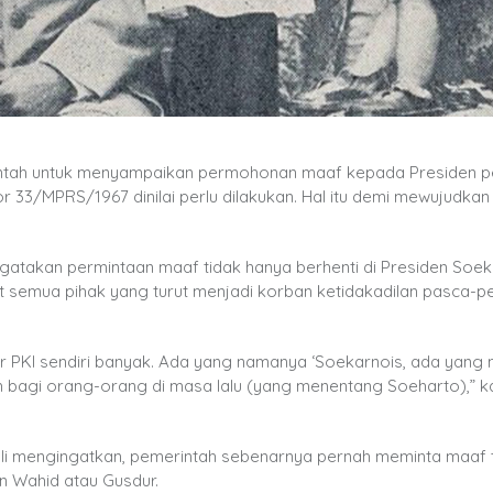
ntah untuk menyampaikan permohonan maaf kepada Presiden p
3/MPRS/1967 dinilai perlu dilakukan. Hal itu demi mewujudkan c
gatakan permintaan maaf tidak hanya berhenti di Presiden Soe
 semua pihak yang turut menjadi korban ketidakadilan pasca-pe
luar PKI sendiri banyak. Ada yang namanya ‘Soekarnois, ada yan
 bagi orang-orang di masa lalu (yang menentang Soeharto),” k
bali mengingatkan, pemerintah sebenarnya pernah meminta maaf t
n Wahid atau Gusdur.