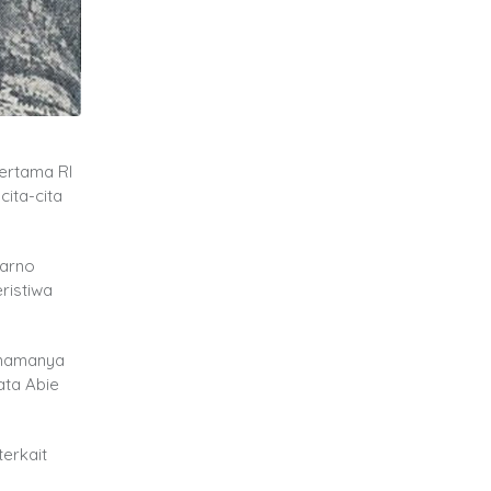
ertama RI
ita-cita
karno
ristiwa
g namanya
ata Abie
erkait