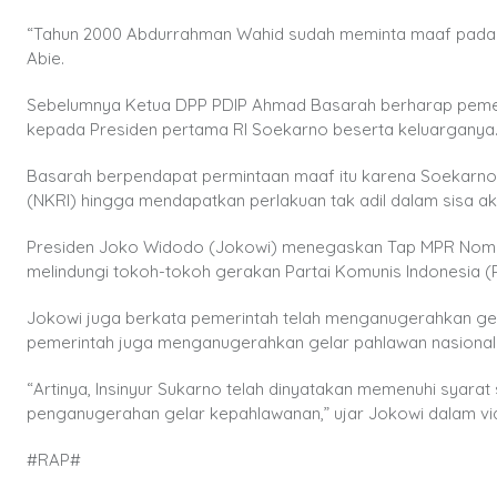
“Tahun 2000 Abdurrahman Wahid sudah meminta maaf pada sel
Abie.
Sebelumnya Ketua DPP PDIP Ahmad Basarah berharap pemer
kepada Presiden pertama RI Soekarno beserta keluarganya
Basarah berpendapat permintaan maaf itu karena Soekarno 
(NKRI) hingga mendapatkan perlakuan tak adil dalam sisa akh
Presiden Joko Widodo (Jokowi) menegaskan Tap MPR Nomo
melindungi tokoh-tokoh gerakan Partai Komunis Indonesia (P
Jokowi juga berkata pemerintah telah menganugerahkan gel
pemerintah juga menganugerahkan gelar pahlawan nasiona
“Artinya, Insinyur Sukarno telah dinyatakan memenuhi syara
penganugerahan gelar kepahlawanan,” ujar Jokowi dalam vide
#RAP#