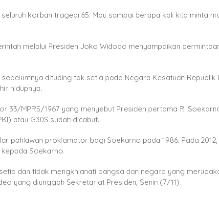
uruh korban tragedi 65. Mau sampai berapa kali kita minta ma
intah melalui Presiden Joko Widodo menyampaikan permintaa
.
sebelumnya dituding tak setia pada Negara Kesatuan Republik 
ir hidupnya.
r 33/MPRS/1967 yang menyebut Presiden pertama RI Soekarn
KI) atau G30S sudah dicabut.
ar pahlawan proklamator bagi Soekarno pada 1986. Pada 2012,
l kepada Soekarno.
t setia dan tidak mengkhianati bangsa dan negara yang merupak
o yang diunggah Sekretariat Presiden, Senin (7/11).