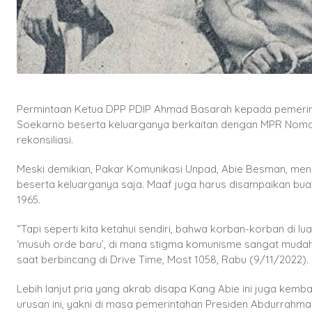
Permintaan Ketua DPP PDIP Ahmad Basarah kepada pemeri
Soekarno beserta keluarganya berkaitan dengan MPR Nomor 3
rekonsiliasi.
Meski demikian, Pakar Komunikasi Unpad, Abie Besman, men
beserta keluarganya saja. Maaf juga harus disampaikan buat
1965.
“Tapi seperti kita ketahui sendiri, bahwa korban-korban di 
‘musuh orde baru’, di mana stigma komunisme sangat mudah
saat berbincang di Drive Time, Most 1058, Rabu (9/11/2022).
Lebih lanjut pria yang akrab disapa Kang Abie ini juga kem
urusan ini, yakni di masa pemerintahan Presiden Abdurrahma