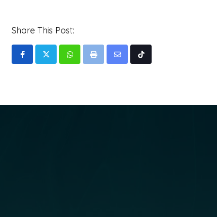
Share This Post:
Whatsapp
Print
Share
Tiktok
via
Email