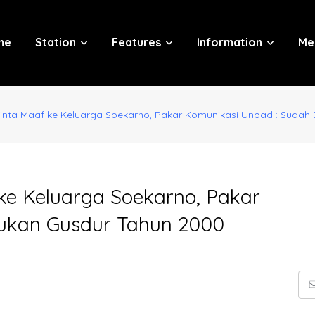
me
Station
Features
Information
Me
inta Maaf ke Keluarga Soekarno, Pakar Komunikasi Unpad : Sudah
ke Keluarga Soekarno, Pakar
kukan Gusdur Tahun 2000