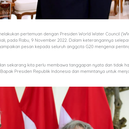
melakukan pertemuan dengan Presiden World Water Council (W
 Bali, pada Rabu, 9 November 2022. Dalam keterangannya selepa
nyampaikan pesan kepada seluruh anggota G20 mengenai penti
a dan sekarang kita perlu membawa tanggapan nyata dan tidak h
, Bapak Presiden Republik Indonesia dan memintanya untuk menj