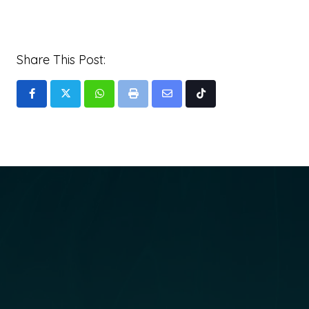
Share This Post:
Whatsapp
Print
Share
Tiktok
via
Email