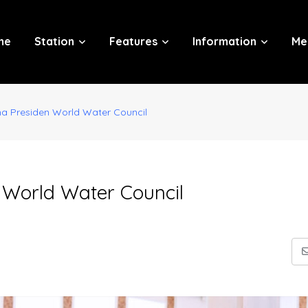
me
Station
Features
Information
Me
ma Presiden World Water Council
 World Water Council