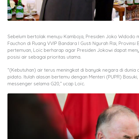
Sebelum bertolak menuju Kamboja, Presiden Joko Widodo 
Fauchon di Ruang VVIP Bandara I Gusti Ngurah Rai, Provinsi
pertemuan, Loïc berharap agar Presiden Jokowi dapat me
posisi air sebagai prioritas utama.
“(Kebutuhan) air terus meningkat di banyak negara di duni
pidato. Itulah alasan bertemu dengan Menteri (PUPR) Basuki
messenger selama G20,” ucap Loïc.