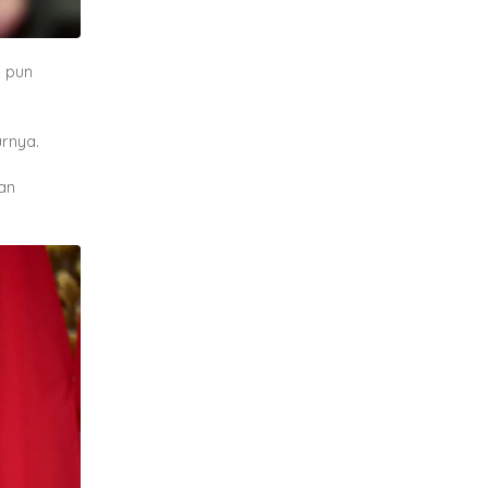
 pun
urnya.
an