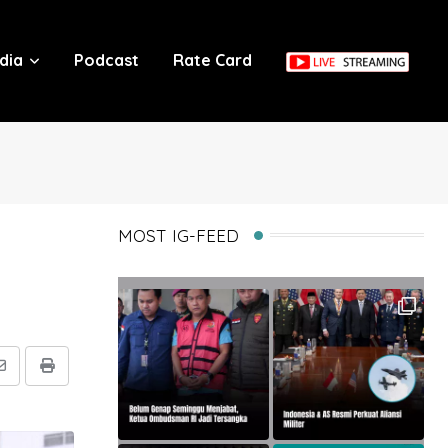
dia
Podcast
Rate Card
MOST IG-FEED
Share
Print
via
Email