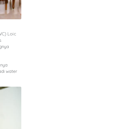
WC) Loïc
s
ngnya
anya
adi water