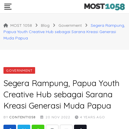
Skip
to
content
MOST 1058
Blog
Government
Segera Rampung,
Papua Youth Creative Hub sebagai Sarana Kreasi Generasi
Muda Papua
GOVERNMENT
Segera Rampung, Papua Youth
Creative Hub sebagai Sarana
Kreasi Generasi Muda Papua
BY
CONTENT1058
20 NOV 2022
4 YEARS AGO