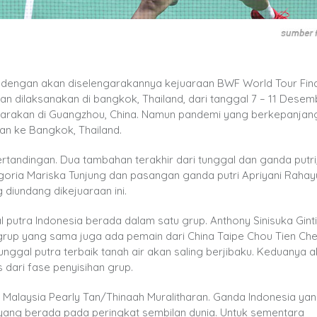
ai dengan akan diselengarakannya kejuaraan BWF World Tour Fina
n dilaksanakan di bangkok, Thailand, dari tanggal 7 – 11 Desem
ggarakan di Guangzhou, China. Namun pandemi yang berkepanjan
an ke Bangkok, Thailand.
tandingan. Dua tambahan terakhir dari tunggal dan ganda putri
goria Mariska Tunjung dan pasangan ganda putri Apriyani Rahayu
 diundang dikejuaraan ini.
putra Indonesia berada dalam satu grup. Anthony Sinisuka Gint
rup yang sama juga ada pemain dari China Taipe Chou Tien Ch
tunggal putra terbaik tanah air akan saling berjibaku. Keduanya 
ari fase penyisihan grup.
 Malaysia Pearly Tan/Thinaah Muralitharan. Ganda Indonesia ya
 yang berada pada peringkat sembilan dunia. Untuk sementara