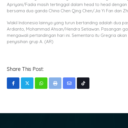
Apriyani/Fadia masih tertinggal dalam head to head dengan 
bersama dua ganda China Chen Qing Chen/Jia Yi Fan dan Zh
Wakil Indonesia lainnya yang turun bertanding adalah dua
Ardianto, Mohammad Ahsan/Hendra Setiawan. Pasangan gand
mengawali pertandingan hari ini. Sementara itu Gregria aka
penyisihan grup A. (AR)
Share This Post:
Whatsapp
Print
Share
Tiktok
via
Email