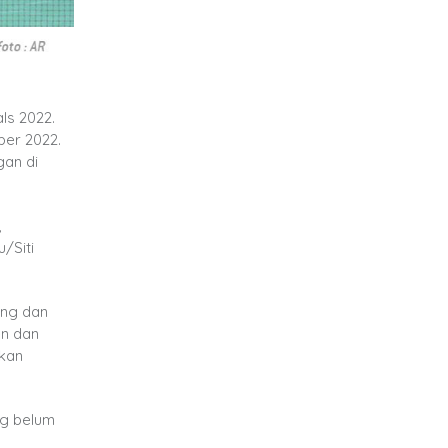
ls 2022.
ber 2022.
gan di
,
/Siti
ing dan
en dan
akan
ng belum