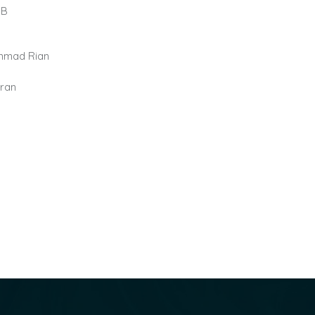
 B
ammad Rian
n
aran