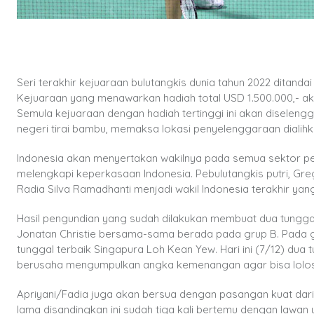
Seri terakhir kejuaraan bulutangkis dunia tahun 2022 ditand
Kejuaraan yang menawarkan hadiah total USD 1.500.000,- aka
Semula kejuaraan dengan hadiah tertinggi ini akan diselen
negeri tirai bambu, memaksa lokasi penyelenggaraan dialihk
Indonesia akan menyertakan wakilnya pada semua sektor per
melengkapi keperkasaan Indonesia. Pebulutangkis putri, Gre
Radia Silva Ramadhanti menjadi wakil Indonesia terakhir yang
Hasil pengundian yang sudah dilakukan membuat dua tunggal 
Jonatan Christie bersama-sama berada pada grup B. Pada g
tunggal terbaik Singapura Loh Kean Yew. Hari ini (7/12) dua 
berusaha mengumpulkan angka kemenangan agar bisa lolos d
Apriyani/Fadia juga akan bersua dengan pasangan kuat dari
lama disandingkan ini sudah tiga kali bertemu dengan lawan