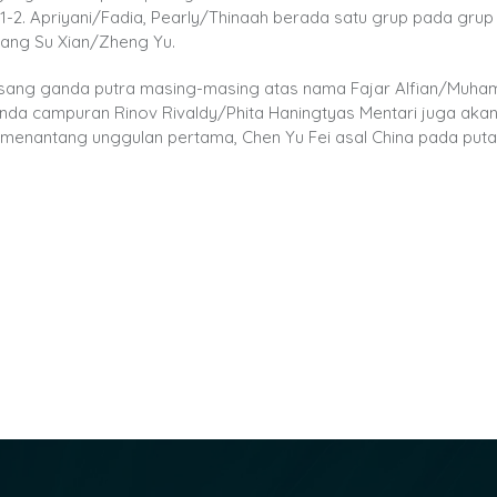
1-2. Apriyani/Fadia, Pearly/Thinaah berada satu grup pada grup
ang Su Xian/Zheng Yu.
 pasang ganda putra masing-masing atas nama Fajar Alfian/Muh
a campuran Rinov Rivaldy/Phita Haningtyas Mentari juga aka
n menantang unggulan pertama, Chen Yu Fei asal China pada put