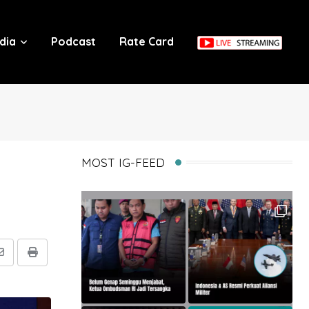
dia
Podcast
Rate Card
MOST IG-FEED
Share
Print
via
Email