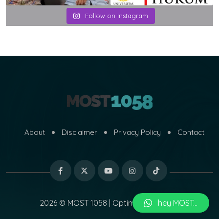
Follow on Instagram
About
Disclaimer
Privacy Policy
Contact
hey MOST...
2026 © MOST 1058 | Optimized by
MARI