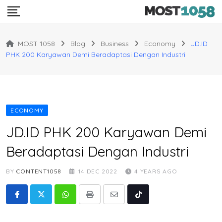
Skip
to
content
MOST 1058
Blog
Business
Economy
JD.ID
PHK 200 Karyawan Demi Beradaptasi Dengan Industri
ECONOMY
JD.ID PHK 200 Karyawan Demi
Beradaptasi Dengan Industri
BY
CONTENT1058
14 DEC 2022
4 YEARS AGO
Whatsapp
Print
Share
Tiktok
via
Email