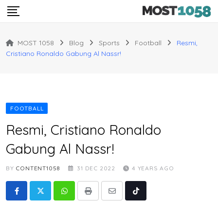
Skip
to
content
MOST 1058
Blog
Sports
Football
Resmi,
Cristiano Ronaldo Gabung Al Nassr!
FOOTBALL
Resmi, Cristiano Ronaldo
Gabung Al Nassr!
BY
CONTENT1058
31 DEC 2022
4 YEARS AGO
Whatsapp
Print
Share
Tiktok
via
Email