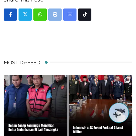
Whatsapp
Print
Share
Tiktok
via
Email
MOST IG-FEED