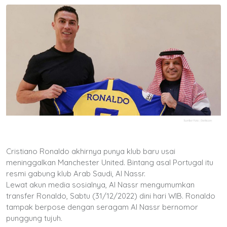
Cristiano Ronaldo akhirnya punya klub baru usai
meninggalkan Manchester United. Bintang asal Portugal itu
resmi gabung klub Arab Saudi, Al Nassr.
Lewat akun media sosialnya, Al Nassr mengumumkan
transfer Ronaldo, Sabtu (31/12/2022) dini hari WIB. Ronaldo
tampak berpose dengan seragam Al Nassr bernomor
punggung tujuh.