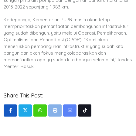
sungai/pintu air/pompa dan pengaman pantai antara tahun
2015-2022 sepanjang 1.983 km.
Kedepannya, Kementerian PUPR masih akan tetap
memprioritaskan pemanfaatan pembangunan infrastruktur
yang sudah dibangun, yaitu melalui Operasi, Pemeliharaan,
Optimalisasi dan Rehabilitasi (OPOR). “Kami akan
meneruskan pembangunan infrastruktur yang sudah kita
bangun dan akan fokus mengkolaborasikan dan
memanfaatkan apa yg sudah kita bangun selama ini,” tandas
Menteri Basuki.
Share This Post:
Whatsapp
Print
Share
Tiktok
via
Email