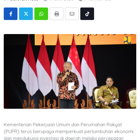
Whatsapp
Print
Share
Tiktok
via
Email
Kementerian Pekerjaan Umum dan Perumahan Rakyat
(PUPR) terus berupaya memperkuat pertumbuhan ekonomi
dan mendukung investasi di daerah melalui percepatan