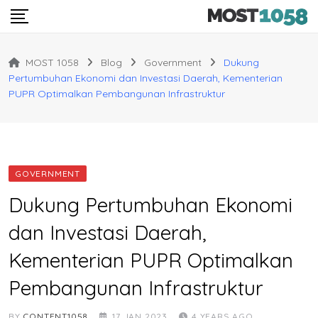
Skip
to
content
MOST 1058
Blog
Government
Dukung
Pertumbuhan Ekonomi dan Investasi Daerah, Kementerian
PUPR Optimalkan Pembangunan Infrastruktur
GOVERNMENT
Dukung Pertumbuhan Ekonomi
dan Investasi Daerah,
Kementerian PUPR Optimalkan
Pembangunan Infrastruktur
BY
CONTENT1058
17 JAN 2023
4 YEARS AGO