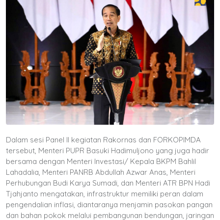
Dalam sesi Panel II kegiatan Rakornas dan FORKOPIMDA
tersebut, Menteri PUPR Basuki Hadimuljono yang juga hadir
bersama dengan Menteri Investasi/ Kepala BKPM Bahlil
Lahadalia, Menteri PANRB Abdullah Azwar Anas, Menteri
Perhubungan Budi Karya Sumadi, dan Menteri ATR BPN Hadi
Tjahjanto mengatakan, infrastruktur memiliki peran dalam
pengendalian inflasi, diantaranya menjamin pasokan pangan
dan bahan pokok melalui pembangunan bendungan, jaringan