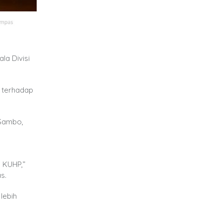
la Divisi
a terhadap
 Sambo,
g
 KUHP,”
s.
lebih