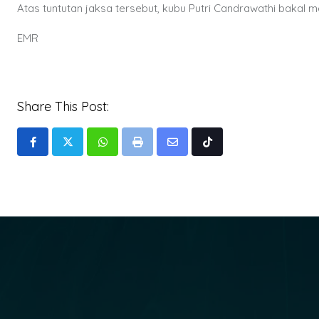
Atas tuntutan jaksa tersebut, kubu Putri Candrawathi bakal
EMR
Share This Post:
Whatsapp
Print
Share
Tiktok
via
Email