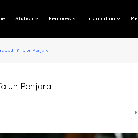
me
Station
Features
Information
Me
rawathi 8 Talun Penjara
Talun Penjara