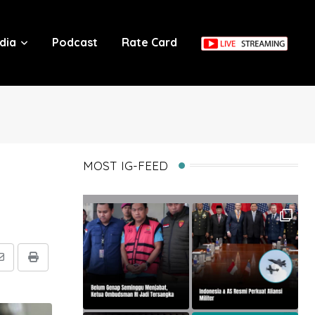
dia
Podcast
Rate Card
MOST IG-FEED
Share
Print
via
Email