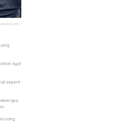
 uang
unkan ayat
hal seperti
 beberapa
am.
ena sang