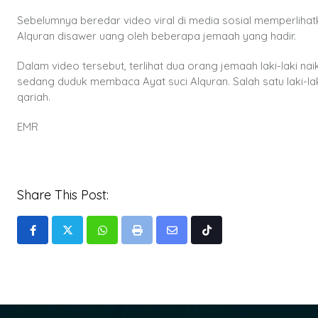
Sebelumnya beredar video viral di media sosial memperli
Alquran disawer uang oleh beberapa jemaah yang hadir.
Dalam video tersebut, terlihat dua orang jemaah laki-laki 
sedang duduk membaca Ayat suci Alquran. Salah satu laki-lak
qariah.
EMR
Share This Post:
Whatsapp
Print
Share
Tiktok
via
Email