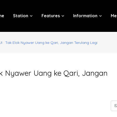
me
Station
Features
Information
Me
 : Tak Elok Nyawer Uang ke Qari, Jangan Terulang Lagi
ok Nyawer Uang ke Qari, Jangan