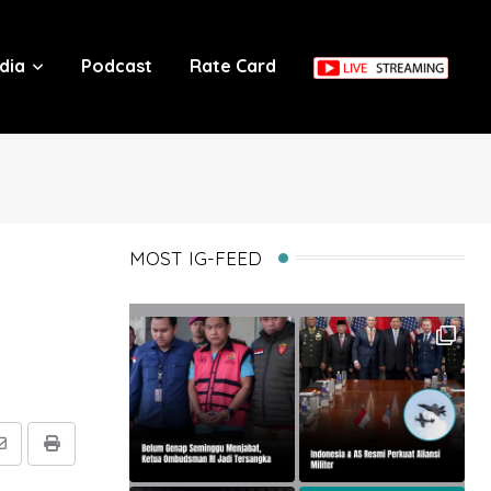
dia
Podcast
Rate Card
MOST IG-FEED
Share
Print
via