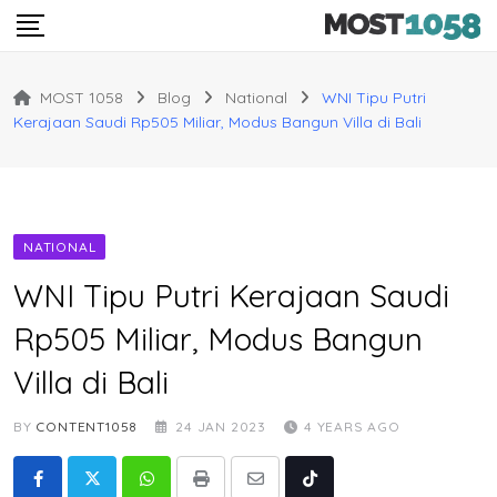
Skip
to
content
MOST 1058
Blog
National
WNI Tipu Putri
Kerajaan Saudi Rp505 Miliar, Modus Bangun Villa di Bali
NATIONAL
WNI Tipu Putri Kerajaan Saudi
Rp505 Miliar, Modus Bangun
Villa di Bali
BY
CONTENT1058
24 JAN 2023
4 YEARS AGO
Whatsapp
Print
Share
Tiktok