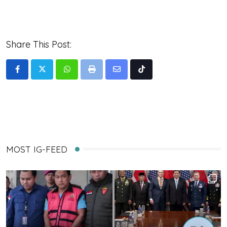
Share This Post:
Whatsapp
Print
Share
Tiktok
via
Email
MOST IG-FEED