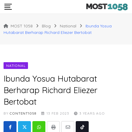
Skip
to
content
MOST 1058
Blog
National
Ibunda Yosua
Hutabarat Berharap Richard Eliezer Bertobat
NATIONAL
Ibunda Yosua Hutabarat
Berharap Richard Eliezer
Bertobat
BY
CONTENT1058
13 FEB 2023
3 YEARS AGO
Whatsapp
Print
Share
Tiktok