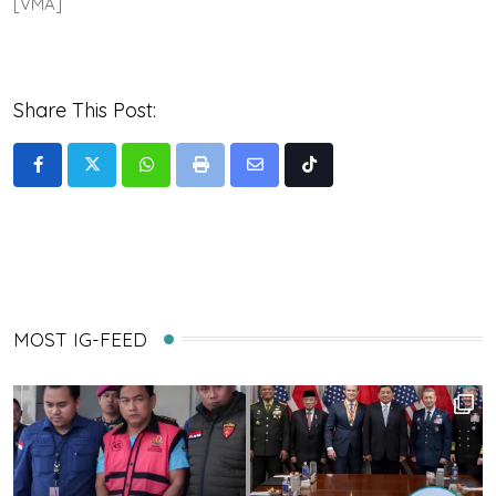
[VMA]
Share This Post:
Whatsapp
Print
Share
Tiktok
via
Email
MOST IG-FEED