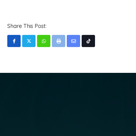
Share This Post:
Whatsapp
Print
Share
Tiktok
via
Email