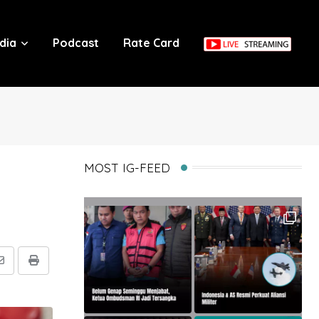
dia
Podcast
Rate Card
MOST IG-FEED
Share
Print
via
Email