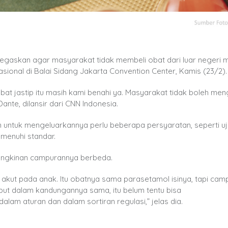
askan agar masyarakat tidak membeli obat dari luar negeri me
asional di Balai Sidang Jakarta Convention Center, Kamis (23/2).
bat jastip itu masih kami benahi ya. Masyarakat tidak boleh m
Dante, dilansir dari CNN Indonesia.
 untuk mengeluarkannya perlu beberapa persyaratan, seperti uj
menuhi standar.
ungkinan campurannya berbeda.
 akut pada anak. Itu obatnya sama parasetamol isinya, tapi ca
ut dalam kandungannya sama, itu belum tentu bisa
alam aturan dan dalam sortiran regulasi,” jelas dia.