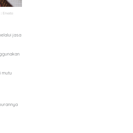
lalui jasa
enggunakan
i mutu
mpurannya