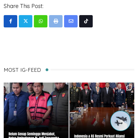
Share This Post:
Whatsapp
Print
Share
Tiktok
via
Email
MOST IG-FEED