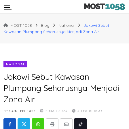
Skip
to
content
MOST 1058
Blog
National
Jokowi Sebut
Kawasan Plumpang Seharusnya Menjadi Zona Air
NATIONAL
Jokowi Sebut Kawasan
Plumpang Seharusnya Menjadi
Zona Air
BY
CONTENT1058
5 MAR 2023
3 YEARS AGO
Whatsapp
Print
Share
Tiktok