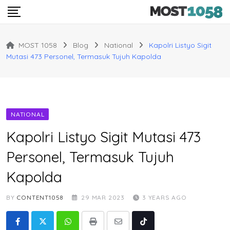
Skip
to
content
MOST 1058
Blog
National
Kapolri Listyo Sigit
Mutasi 473 Personel, Termasuk Tujuh Kapolda
NATIONAL
Kapolri Listyo Sigit Mutasi 473
Personel, Termasuk Tujuh
Kapolda
BY
CONTENT1058
29 MAR 2023
3 YEARS AGO
Whatsapp
Print
Share
Tiktok